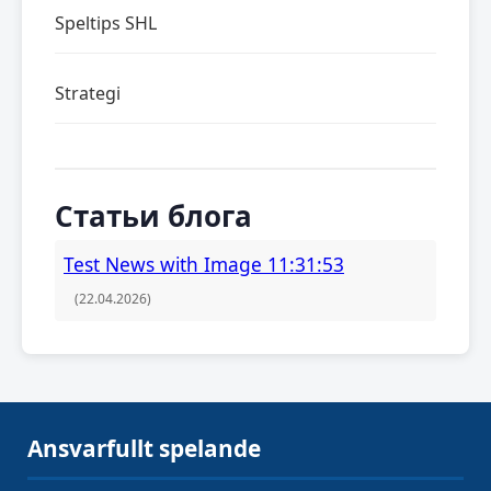
Speltips SHL
Strategi
Статьи блога
Test News with Image 11:31:53
(22.04.2026)
Ansvarfullt spelande