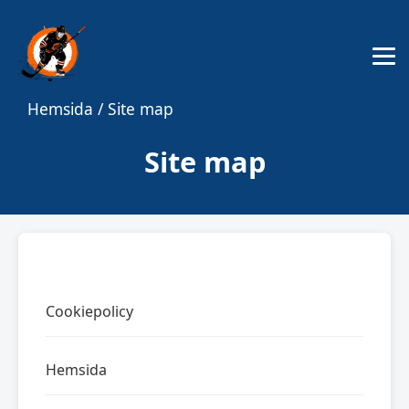
Hemsida
/
Site map
Site map
Cookiepolicy
Hemsida