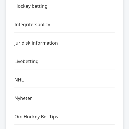
Hockey betting
Integritetspolicy
Juridisk information
Livebetting
NHL
Nyheter
Om Hockey Bet Tips