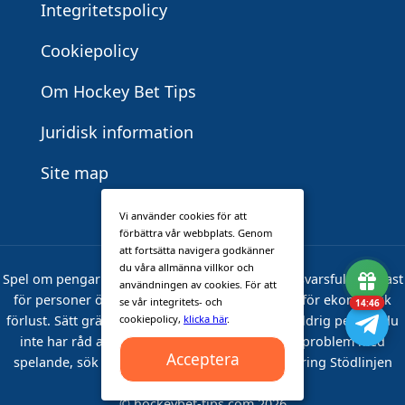
Integritetspolicy
Cookiepolicy
Om Hockey Bet Tips
Juridisk information
Site map
Vi använder cookies för att
förbättra vår webbplats. Genom
att fortsätta navigera godkänner
du våra allmänna villkor och
Spel om pengar kan leda till beroende. Spela ansvarsfullt. Endast
användningen av cookies. För att
för personer över 18 år. Sportspel innebär risk för ekonomisk
se vår integritets- och
14:45
förlust. Sätt gränser innan du spelar och satsa aldrig pengar du
cookiepolicy,
klicka här
.
inte har råd att förlora. Om du tror att du har problem med
Acceptera
spelande, sök hjälp på
www.stodlinjen.se
eller ring Stödlinjen
020‑91 91 91.
© hockeybet-tips.com 2026