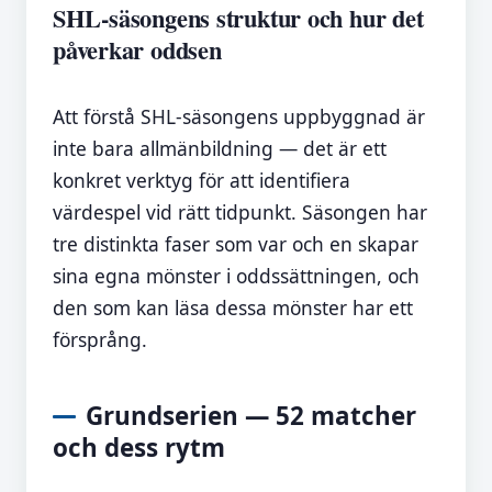
SHL-säsongens struktur och hur det
påverkar oddsen
Att förstå SHL-säsongens uppbyggnad är
inte bara allmänbildning — det är ett
konkret verktyg för att identifiera
värdespel vid rätt tidpunkt. Säsongen har
tre distinkta faser som var och en skapar
sina egna mönster i oddssättningen, och
den som kan läsa dessa mönster har ett
försprång.
Grundserien — 52 matcher
och dess rytm