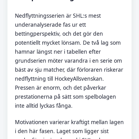
Nedflyttningsserien är SHL:s mest
underanalyserade fas ur ett
bettingperspektiv, och det gör den
potentiellt mycket lönsam. De två lag som
hamnar längst ner i tabellen efter
grundserien möter varandra i en serie om
bäst av sju matcher, där förloraren riskerar
nedflyttning till HockeyAllsvenskan.
Pressen är enorm, och det påverkar
prestationerna på sätt som spelbolagen
inte alltid lyckas fånga.
Motivationen varierar kraftigt mellan lagen
i den här fasen. Laget som ligger sist