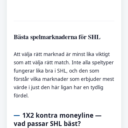
Bästa spelmarknaderna för SHL
Att välja rätt marknad är minst lika viktigt
som att välja rätt match. Inte alla speltyper
fungerar lika bra i SHL, och den som
förstår vilka marknader som erbjuder mest
värde i just den här ligan har en tydlig
fördel.
1X2 kontra moneyline —
vad passar SHL bäst?