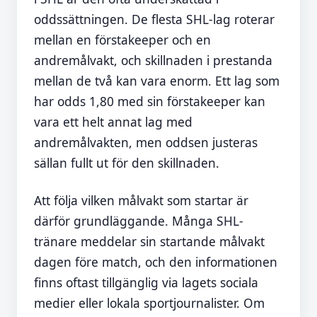
oddssättningen. De flesta SHL-lag roterar
mellan en förstakeeper och en
andremålvakt, och skillnaden i prestanda
mellan de två kan vara enorm. Ett lag som
har odds 1,80 med sin förstakeeper kan
vara ett helt annat lag med
andremålvakten, men oddsen justeras
sällan fullt ut för den skillnaden.
Att följa vilken målvakt som startar är
därför grundläggande. Många SHL-
tränare meddelar sin startande målvakt
dagen före match, och den informationen
finns oftast tillgänglig via lagets sociala
medier eller lokala sportjournalister. Om