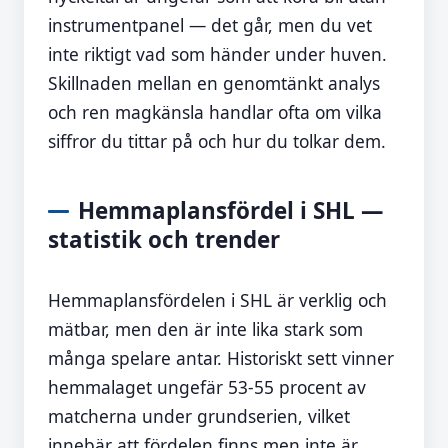
instrumentpanel — det går, men du vet
inte riktigt vad som händer under huven.
Skillnaden mellan en genomtänkt analys
och ren magkänsla handlar ofta om vilka
siffror du tittar på och hur du tolkar dem.
Hemmaplansfördel i SHL —
statistik och trender
Hemmaplansfördelen i SHL är verklig och
mätbar, men den är inte lika stark som
många spelare antar. Historiskt sett vinner
hemmalaget ungefär 53-55 procent av
matcherna under grundserien, vilket
innebär att fördelen finns men inte är