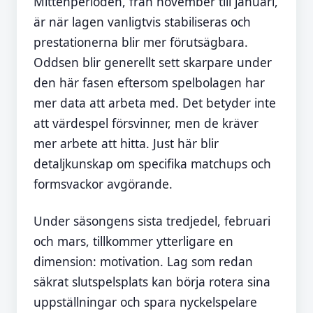
Mittenperioden, från november till januari,
är när lagen vanligtvis stabiliseras och
prestationerna blir mer förutsägbara.
Oddsen blir generellt sett skarpare under
den här fasen eftersom spelbolagen har
mer data att arbeta med. Det betyder inte
att värdespel försvinner, men de kräver
mer arbete att hitta. Just här blir
detaljkunskap om specifika matchups och
formsvackor avgörande.
Under säsongens sista tredjedel, februari
och mars, tillkommer ytterligare en
dimension: motivation. Lag som redan
säkrat slutspelsplats kan börja rotera sina
uppställningar och spara nyckelspelare