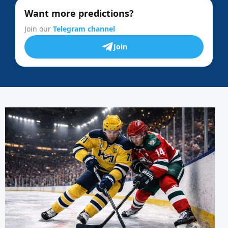
Want more predictions?
Join our
Telegram channel
Join