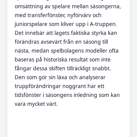
omsättning av spelare mellan säsongerna,
med transferfönster, nyförvärv och
juniorspelare som kliver upp i A-truppen.
Det innebär att lagets faktiska styrka kan
förändras avsevärt från en säsong till
nästa, medan spelbolagens modeller ofta
baseras på historiska resultat som inte
fångar dessa skiften tillräckligt snabbt.
Den som gör sin läxa och analyserar
truppförändringar noggrant har ett
tidsfönster i säsongens inledning som kan
vara mycket värt.