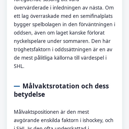
övervärderade i inledningen av nästa. Om
ett lag överraskade med en semifinalplats
bygger spelbolagen in den förväntningen i
oddsen, även om laget kanske förlorat
nyckelspelare under sommaren. Den här
tröghetsfaktorn i oddssättningen är en av
de mest pålitliga källorna till värdespel i
SHL.
Målvaktsrotation och dess
betydelse
Målvaktspositionen är den mest
avgörande enskilda faktorn i ishockey, och
i SHL är den ofta underskattad i