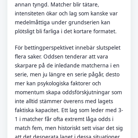
annan tyngd. Matcher blir tätare,
intensiteten ökar och lag som kanske var
medelmåttiga under grundserien kan
plötsligt bli farliga i det kortare formatet.
För bettingperspektivet innebär slutspelet
flera saker. Oddsen tenderar att vara
skarpare på de inledande matcherna i en
serie, men ju längre en serie pågår, desto
mer kan psykologiska faktorer och
momentum skapa oddsförskjutningar som
inte alltid stämmer överens med lagets
faktiska kapacitet. Ett lag som leder med 3-
1 i matcher får ofta extremt låga odds i
match fem, men historiskt sett visar det sig
att det desperata laget i dessa situationer