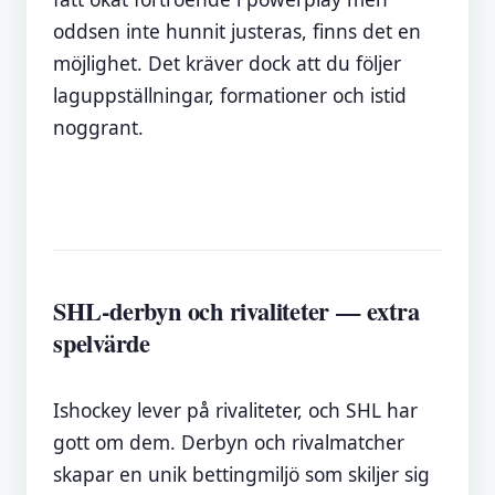
oddsen inte hunnit justeras, finns det en
möjlighet. Det kräver dock att du följer
laguppställningar, formationer och istid
noggrant.
SHL-derbyn och rivaliteter — extra
spelvärde
Ishockey lever på rivaliteter, och SHL har
gott om dem. Derbyn och rivalmatcher
skapar en unik bettingmiljö som skiljer sig