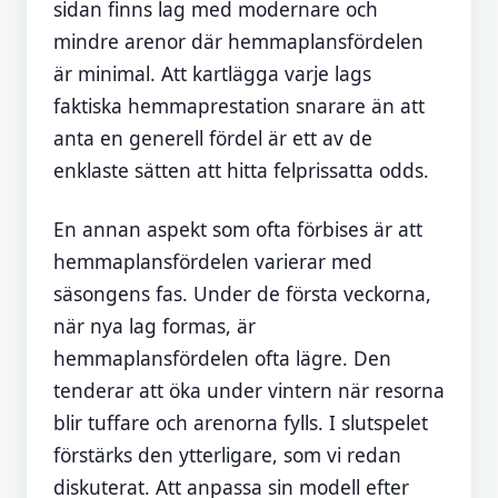
sidan finns lag med modernare och
mindre arenor där hemmaplansfördelen
är minimal. Att kartlägga varje lags
faktiska hemmaprestation snarare än att
anta en generell fördel är ett av de
enklaste sätten att hitta felprissatta odds.
En annan aspekt som ofta förbises är att
hemmaplansfördelen varierar med
säsongens fas. Under de första veckorna,
när nya lag formas, är
hemmaplansfördelen ofta lägre. Den
tenderar att öka under vintern när resorna
blir tuffare och arenorna fylls. I slutspelet
förstärks den ytterligare, som vi redan
diskuterat. Att anpassa sin modell efter