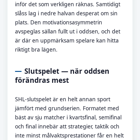
inför det som verkligen räknas. Samtidigt
slåss lag i nedre halvan desperat om sin
plats. Den motivationsasymmetrin
avspeglas sällan fullt ut i oddsen, och det
är där en uppmärksam spelare kan hitta
riktigt bra lägen.
Slutspelet — när oddsen
förändras mest
SHL-slutspelet är en helt annan sport
jämfört med grundserien. Formatet med
bäst av sju matcher i kvartsfinal, semifinal
och final innebär att strategier, taktik och
inte minst målvaktsprestationer får en helt