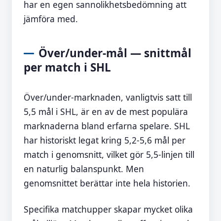
har en egen sannolikhetsbedömning att
jämföra med.
Över/under-mål — snittmål
per match i SHL
Över/under-marknaden, vanligtvis satt till
5,5 mål i SHL, är en av de mest populära
marknaderna bland erfarna spelare. SHL
har historiskt legat kring 5,2-5,6 mål per
match i genomsnitt, vilket gör 5,5-linjen till
en naturlig balanspunkt. Men
genomsnittet berättar inte hela historien.
Specifika matchupper skapar mycket olika