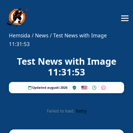
Hemsida
/
News
/
Test News with Image
11:31:53
Test News with Image
11:31:53
Updated augusti 2026
18+
Failed to load.
Retry