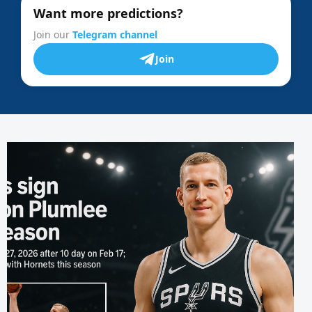
Want more predictions?
Join our
Telegram channel
Join